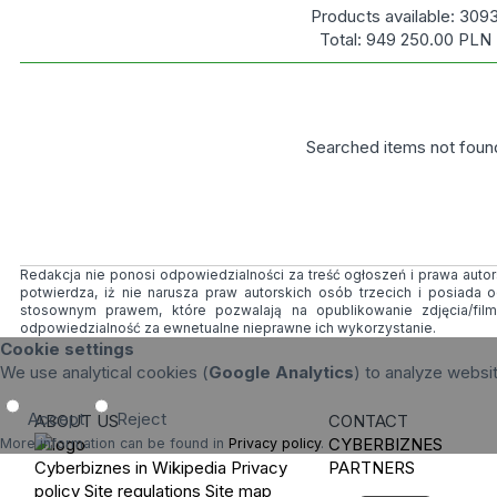
Products available:
309
Total:
949 250.00
PLN
Searched items not foun
Redakcja nie ponosi odpowiedzialności za treść ogłoszeń i prawa autors
potwierdza, iż nie narusza praw autorskich osób trzecich i posiada
stosownym prawem, które pozwalają na opublikowanie zdjęcia/fil
odpowiedzialność za ewnetualne nieprawne ich wykorzystanie.
Cookie settings
We use analytical cookies (
Google Analytics
) to analyze websi
Accept
Reject
ABOUT US
CONTACT
CYBERBIZNES
More information can be found in
Privacy policy
.
Cyberbiznes in Wikipedia
Privacy
PARTNERS
policy
Site regulations
Site map