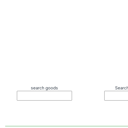
search goods
Searc