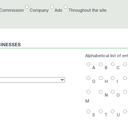
/Commission
Company
Ads
Throughout the site
SINESSES
Alphabetical list of en
A
B
C
G
H
I
N
O
M
S
T
U