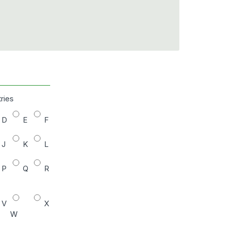
tries
D
E
F
J
K
L
P
Q
R
V
X
W