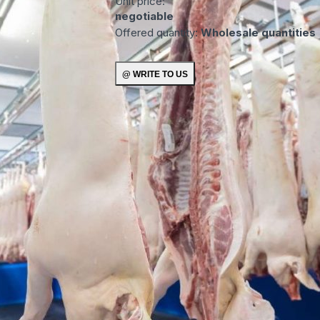
Unit price:
negotiable
Offered quantity:
Wholesale quantities