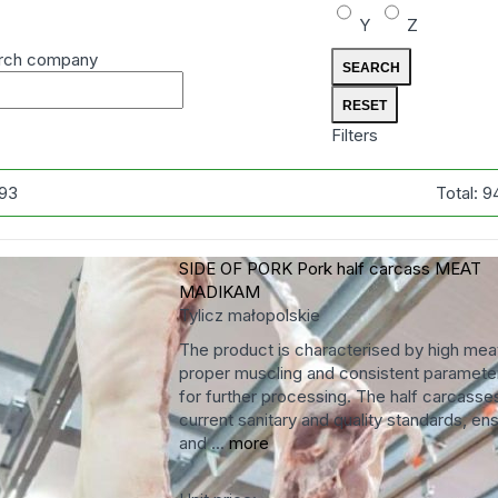
Y
Z
rch company
Filters
93
Total:
9
SIDE OF PORK Pork half carcass
MEAT
MADIKAM
Tylicz
małopolskie
The product is characterised by high meat
proper muscling and consistent parameter
for further processing. The half carcass
current sanitary and quality standards, en
and ...
more