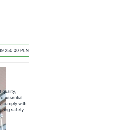
49 250.00
PLN
 quality,
s essential
es comply with
suring safety