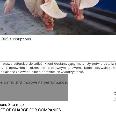
o
1905
subsriptions
 prawa autorskie do zdjęć. Klient dostarczający materiały potwierdza, iż
ody i uprawnienia określone stosownym prawem, które pozwalają na
edzialność za ewnetualne nieprawne ich wykorzystanie.
te traffic and improve its performance.
C
C
tions
Site map
REE OF CHARGE FOR COMPANIES