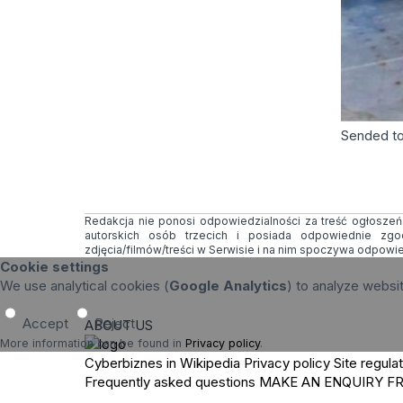
Sended t
Redakcja nie ponosi odpowiedzialności za treść ogłoszeń i
autorskich osób trzecich i posiada odpowiednie zg
zdjęcia/filmów/treści w Serwisie i na nim spoczywa odpowi
Cookie settings
We use analytical cookies (
Google Analytics
) to analyze websi
Accept
Reject
ABOUT US
More information can be found in
Privacy policy
.
Cyberbiznes in Wikipedia
Privacy policy
Site regula
Frequently asked questions
MAKE AN ENQUIRY
F