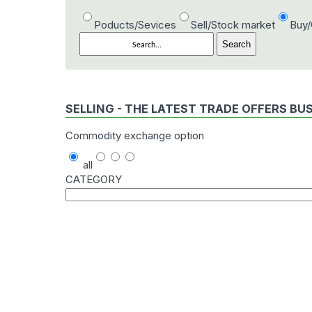
Poducts/Sevices
Sell/Stock market
Buy
SELLING - THE LATEST TRADE OFFERS BU
Commodity exchange option
all
CATEGORY