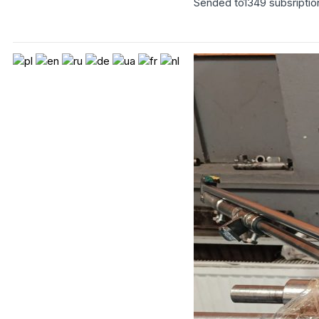
Sended to
1349
subsriptio