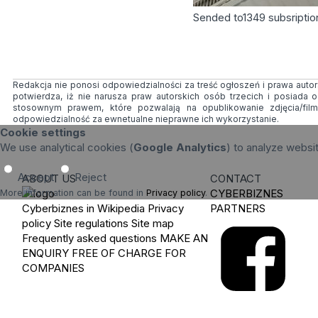
Sended to
1349
subsriptio
Redakcja nie ponosi odpowiedzialności za treść ogłoszeń i prawa autors
potwierdza, iż nie narusza praw autorskich osób trzecich i posiada
stosownym prawem, które pozwalają na opublikowanie zdjęcia/fil
odpowiedzialność za ewnetualne nieprawne ich wykorzystanie.
Cookie settings
We use analytical cookies (
Google Analytics
) to analyze websi
Accept
Reject
ABOUT US
CONTACT
CYBERBIZNES
More information can be found in
Privacy policy
.
Cyberbiznes in Wikipedia
Privacy
PARTNERS
policy
Site regulations
Site map
Frequently asked questions
MAKE AN
ENQUIRY
FREE OF CHARGE FOR
COMPANIES