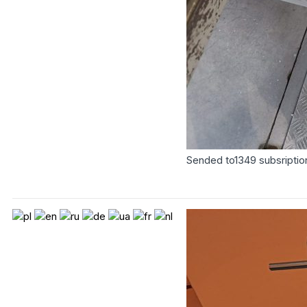
Sended to
1349
subsriptio