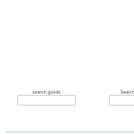
search goods
Searc