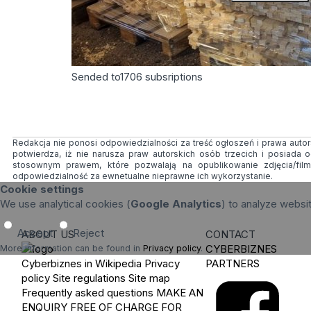
Sended to
1706
subsriptions
Redakcja nie ponosi odpowiedzialności za treść ogłoszeń i prawa autors
potwierdza, iż nie narusza praw autorskich osób trzecich i posiada
stosownym prawem, które pozwalają na opublikowanie zdjęcia/fil
odpowiedzialność za ewnetualne nieprawne ich wykorzystanie.
Cookie settings
We use analytical cookies (
Google Analytics
) to analyze websi
Accept
Reject
ABOUT US
CONTACT
CYBERBIZNES
More information can be found in
Privacy policy
.
Cyberbiznes in Wikipedia
Privacy
PARTNERS
policy
Site regulations
Site map
Frequently asked questions
MAKE AN
ENQUIRY
FREE OF CHARGE FOR