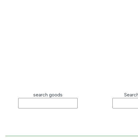
search goods
Searc