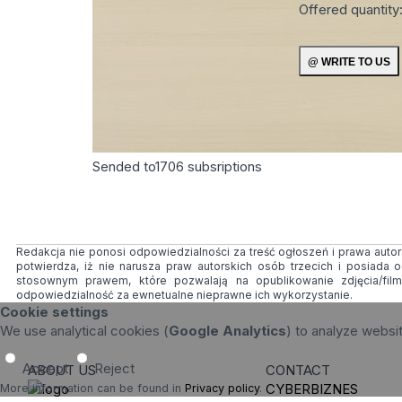
Offered quantity
Sended to
1706
subsriptions
Redakcja nie ponosi odpowiedzialności za treść ogłoszeń i prawa autors
potwierdza, iż nie narusza praw autorskich osób trzecich i posiada
stosownym prawem, które pozwalają na opublikowanie zdjęcia/fil
odpowiedzialność za ewnetualne nieprawne ich wykorzystanie.
Cookie settings
We use analytical cookies (
Google Analytics
) to analyze websi
Accept
Reject
ABOUT US
CONTACT
CYBERBIZNES
More information can be found in
Privacy policy
.