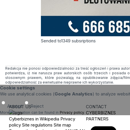
Sended to
1349
subsriptions
Redakcja nie ponosi odpowiedzialności za treść ogłoszeń i prawa autors
potwierdza, iż nie narusza praw autorskich osób trzecich i posiada
stosownym prawem, które pozwalają na opublikowanie zdjęcia/fil
odpowiedzialność za ewnetualne nieprawne ich wykorzystanie.
Cookie settings
We use analytical cookies (
Google Analytics
) to analyze websi
Accept
Reject
ABOUT US
CONTACT
CYBERBIZNES
More information can be found in
Privacy policy
.
Cyberbiznes in Wikipedia
Privacy
PARTNERS
policy
Site regulations
Site map