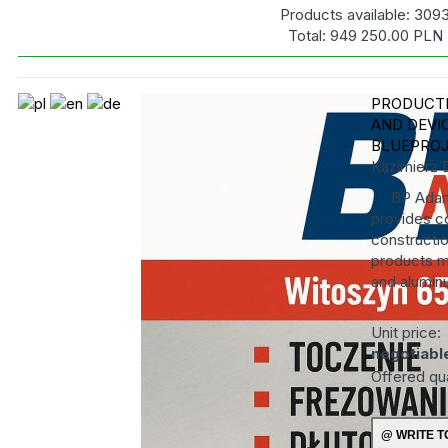
Products available:
309
Total:
949 250.00
PLN
PRODUCTI
AND DEVI
BLUEPRO
Kazimierz 
BP Adamczy
provides c
constructio
products ma
and alumin
Unit price:
negotiabl
Offered qu