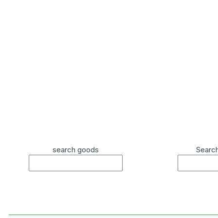
search goods
Searc