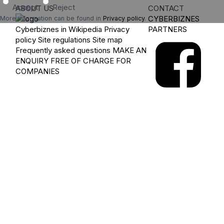
Accept
Reject
ABOUT US
CONTACT
CYBERBIZNES
More information can be found in
Privacy policy
.
Cyberbiznes in Wikipedia
Privacy
PARTNERS
policy
Site regulations
Site map
Frequently asked questions
MAKE AN
ENQUIRY
FREE OF CHARGE FOR
COMPANIES