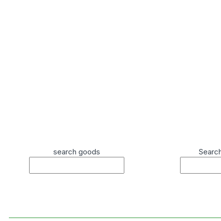
search goods
Searc