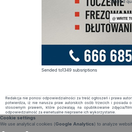
Offered qu
Sended to
1349
subsriptions
Redakcja nie ponosi odpowiedzialności za treść ogłoszeń i prawa autors
potwierdza, iż nie narusza praw autorskich osób trzecich i posiada
stosownym prawem, które pozwalają na opublikowanie zdjęcia/fil
odpowiedzialność za ewnetualne nieprawne ich wykorzystanie.
Cookie settings
We use analytical cookies (
Google Analytics
) to analyze websi