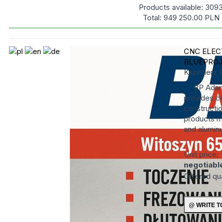
Products available:
309
Total:
949 250.00
PLN
CNC ELEC
BLUEPRO
Kazimierz 
BP Adamczy
provides c
constructio
products ma
and alumin
Unit price:
negotiabl
Offered qu