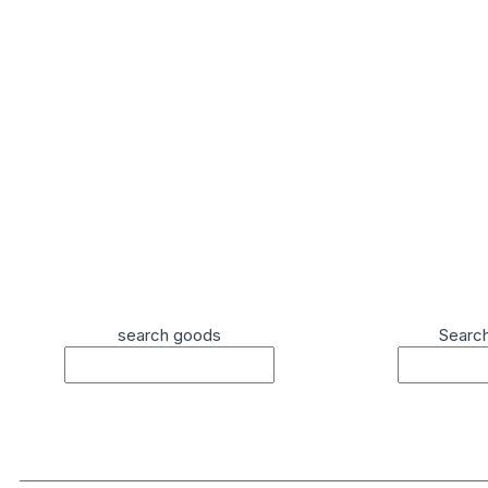
search goods
Searc