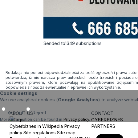
Sended to
1349
subsriptions
Redakcja nie ponosi odpowiedzialności za treść ogłoszeń i prawa autors
potwierdza, iż nie narusza praw autorskich osób trzecich i posiada
stosownym prawem, które pozwalają na opublikowanie zdjęcia/fil
odpowiedzialność za ewnetualne nieprawne ich wykorzystanie.
Cookie settings
We use analytical cookies (
Google Analytics
) to analyze websi
Accept
Reject
ABOUT US
CONTACT
CYBERBIZNES
More information can be found in
Privacy policy
.
Cyberbiznes in Wikipedia
Privacy
PARTNERS
policy
Site regulations
Site map