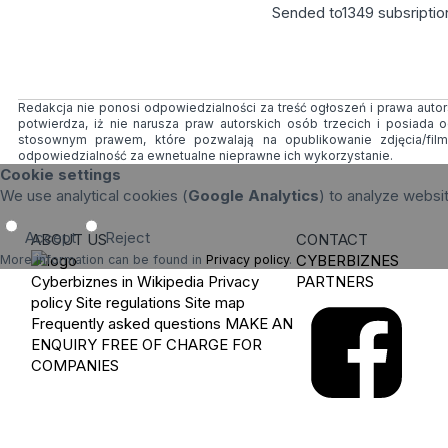
Sended to
1349
subsriptio
Redakcja nie ponosi odpowiedzialności za treść ogłoszeń i prawa autors
potwierdza, iż nie narusza praw autorskich osób trzecich i posiada
stosownym prawem, które pozwalają na opublikowanie zdjęcia/fil
odpowiedzialność za ewnetualne nieprawne ich wykorzystanie.
Cookie settings
We use analytical cookies (
Google Analytics
) to analyze websi
Accept
Reject
ABOUT US
CONTACT
CYBERBIZNES
More information can be found in
Privacy policy
.
Cyberbiznes in Wikipedia
Privacy
PARTNERS
policy
Site regulations
Site map
Frequently asked questions
MAKE AN
ENQUIRY
FREE OF CHARGE FOR
COMPANIES