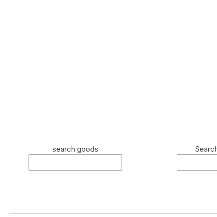
search goods
Searc