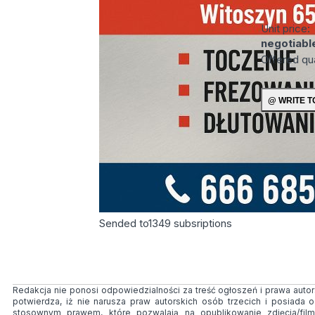
Unit price:
negotiabl
Offered qu
Sended to
1349
subsriptions
Redakcja nie ponosi odpowiedzialności za treść ogłoszeń i prawa autors
potwierdza, iż nie narusza praw autorskich osób trzecich i posiada
stosownym prawem, które pozwalają na opublikowanie zdjęcia/fil