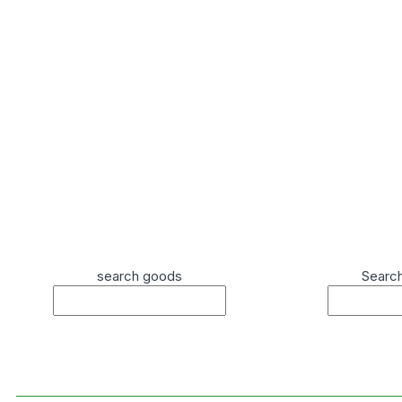
search goods
Searc