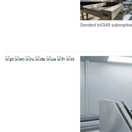
Sended to
1349
subsriptio