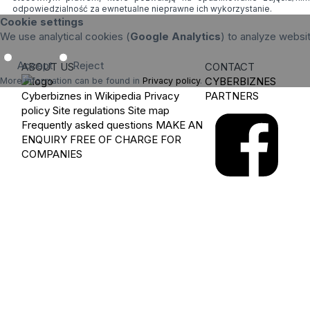
odpowiedzialność za ewnetualne nieprawne ich wykorzystanie.
Cookie settings
We use analytical cookies (
Google Analytics
) to analyze websi
Accept
Reject
ABOUT US
CONTACT
CYBERBIZNES
More information can be found in
Privacy policy
.
Cyberbiznes in Wikipedia
Privacy
PARTNERS
policy
Site regulations
Site map
Frequently asked questions
MAKE AN
ENQUIRY
FREE OF CHARGE FOR
COMPANIES