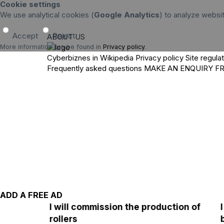
Cookie settings
We use analytical cookies (
Google Analytics
) to analyze websi
Accept
Reject
ABOUT US
More information can be found in
Privacy policy
.
Cyberbiznes in Wikipedia
Privacy policy
Site regula
Frequently asked questions
MAKE AN ENQUIRY
F
ADD A FREE AD
I will commission the production of
rollers