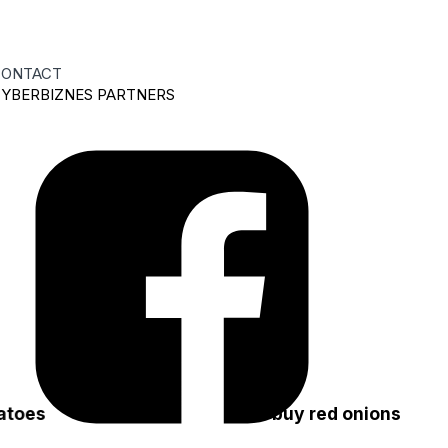
ONTACT
YBERBIZNES PARTNERS
otatoes
I will buy red onions