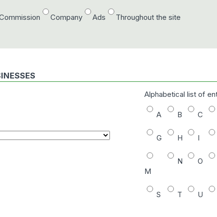
/Commission
Company
Ads
Throughout the site
SINESSES
Alphabetical list of en
A
B
C
G
H
I
N
O
M
S
T
U