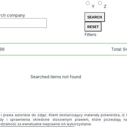
Y
Z
rch company
Filters
89
Total:
9
Searched items not found
 prawa autorskie do zdjęć. Klient dostarczający materiały potwierdza, iż
ody i uprawnienia określone stosownym prawem, które pozwalają na
edzialność za ewnetualne nieprawne ich wykorzystanie.