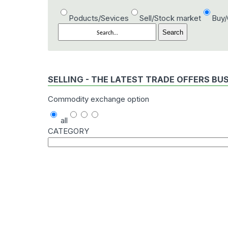
Poducts/Sevices
Sell/Stock market
Buy
SELLING - THE LATEST TRADE OFFERS BU
Commodity exchange option
all
CATEGORY