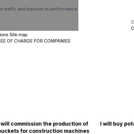
te traffic and improve its performance.
C
C
tions
Site map
REE OF CHARGE FOR COMPANIES
I will commission the production of
I will buy p
buckets for construction machines