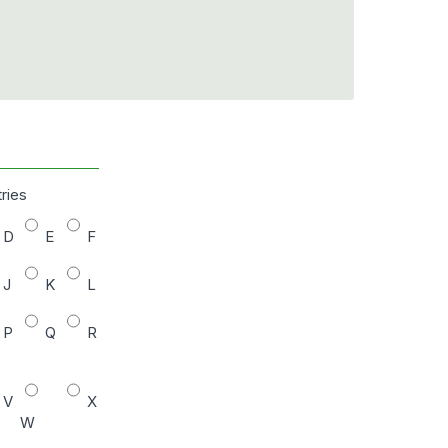
tries
D
E
F
J
K
L
P
Q
R
V
X
W