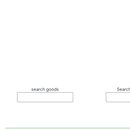
search goods
Searc