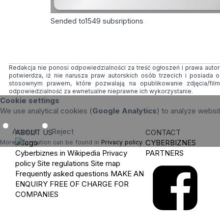
Sended to
1549
subsriptions
Redakcja nie ponosi odpowiedzialności za treść ogłoszeń i prawa autors
potwierdza, iż nie narusza praw autorskich osób trzecich i posiada
stosownym prawem, które pozwalają na opublikowanie zdjęcia/fil
odpowiedzialność za ewnetualne nieprawne ich wykorzystanie.
Cookie settings
We use analytical cookies (
Google Analytics
) to analyze websi
Accept
Reject
ABOUT US
CONTACT
CYBERBIZNES
More information can be found in
Privacy policy
.
Cyberbiznes in Wikipedia
Privacy
PARTNERS
policy
Site regulations
Site map
Frequently asked questions
MAKE AN
ENQUIRY
FREE OF CHARGE FOR
COMPANIES