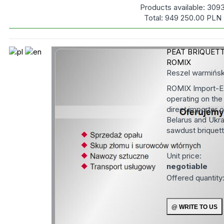
Products available:
309
Total:
949 250.00
PLN
PEAT BRIQUET
ROMIX
Reszel
warmińsk
ROMIX Import-E
operating on the
direct importer 
Belarus and Ukra
sawdust briquett
Unit price:
negotiable
Offered quantity