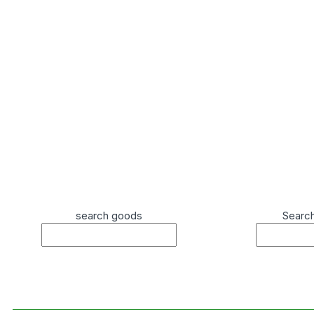
search goods
Searc