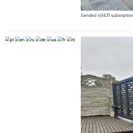
Sended to
1431
subsriptio