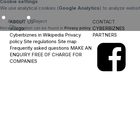
Cookie settings
We use analytical cookies (
Google Analytics
) to analyze websi
Accept
Reject
ABOUT US
CONTACT
CYBERBIZNES
More information can be found in
Privacy policy
.
Cyberbiznes in Wikipedia
Privacy
PARTNERS
policy
Site regulations
Site map
Frequently asked questions
MAKE AN
ENQUIRY
FREE OF CHARGE FOR
COMPANIES