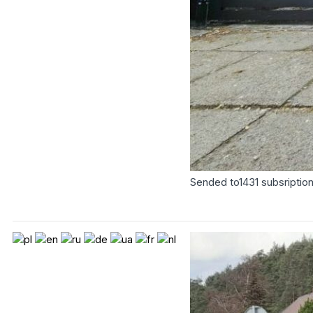
Sended to
1431
subsriptio