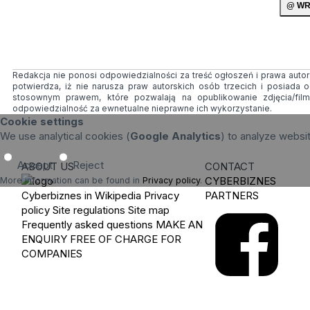
Redakcja nie ponosi odpowiedzialności za treść ogłoszeń i prawa autors
potwierdza, iż nie narusza praw autorskich osób trzecich i posiada
stosownym prawem, które pozwalają na opublikowanie zdjęcia/fil
odpowiedzialność za ewnetualne nieprawne ich wykorzystanie.
Cookie settings
We use analytical cookies (
Google Analytics
) to analyze websi
Accept
Reject
ABOUT US
CONTACT
CYBERBIZNES
More information can be found in
Privacy policy
.
Cyberbiznes in Wikipedia
Privacy
PARTNERS
policy
Site regulations
Site map
Frequently asked questions
MAKE AN
ENQUIRY
FREE OF CHARGE FOR
COMPANIES