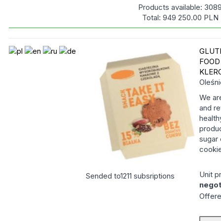
Products available:
308
Total:
949 250.00
PLN
GLUT
FOOD
KLER
Oleśn
We are
and re
health
produc
sugar 
cookie
Unit p
Sended to
1211
subsriptions
negot
Offere