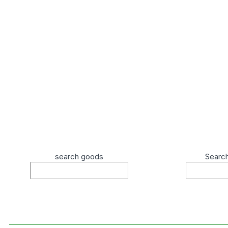
search goods
Searc