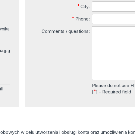
*
City:
*
Phone:
wnika
Comments / questions:
ia.jpg
Please do not use 
ll
*
[
] - Required field
owych w celu utworzenia i obsługi konta oraz umożliwienia kont