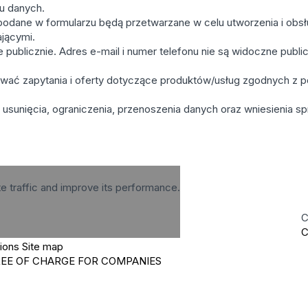
iu danych.
odane w formularzu będą przetwarzane w celu utworzenia i obsługi
ającymi.
publicznie. Adres e-mail i numer telefonu nie są widoczne public
ać zapytania i oferty dotyczące produktów/usług zgodnych z po
usunięcia, ograniczenia, przenoszenia danych oraz wniesienia sp
te traffic and improve its performance.
C
C
tions
Site map
REE OF CHARGE FOR COMPANIES