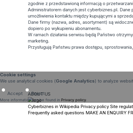
zgodnie z przedstawioną informacją o przetwarzan
Administratorem danych jest cyberbiznes.pl. Dane p
umożliwienia kontaktu między kupującymi a sprzed
Dane firmy (nazwa, adres, asortyment) są widoczne 
dopiero po wykupieniu abonamentu.
W ramach działania serwisu będą Państwo otrzymyw
marketing.
Przysługują Państwu prawa dostępu, sprostowania, 
Cookie settings
We use analytical cookies (
Google Analytics
) to analyze websi
Accept
Reject
ABOUT US
More information can be found in
Privacy policy
.
Cyberbiznes in Wikipedia
Privacy policy
Site regula
Frequently asked questions
MAKE AN ENQUIRY
F