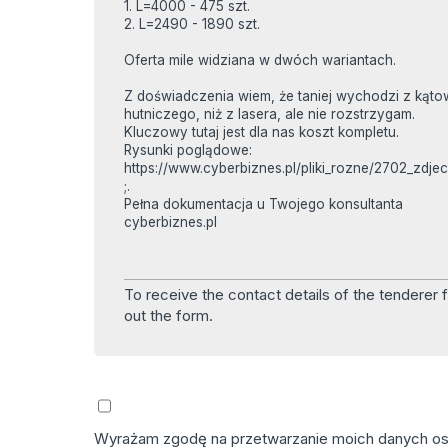
1. L=4000 - 475 szt.
2. L=2490 - 1890 szt.
Oferta mile widziana w dwóch wariantach.
Z doświadczenia wiem, że taniej wychodzi z kąto
hutniczego, niż z lasera, ale nie rozstrzygam.
Kluczowy tutaj jest dla nas koszt kompletu.
Rysunki poglądowe:
https://www.cyberbiznes.pl/pliki_rozne/2702_zdjec
;.
Pełna dokumentacja u Twojego konsultanta
cyberbiznes.pl
To receive the contact details of the tenderer fi
out the form.
Wyrażam zgodę na przetwarzanie moich danych osob