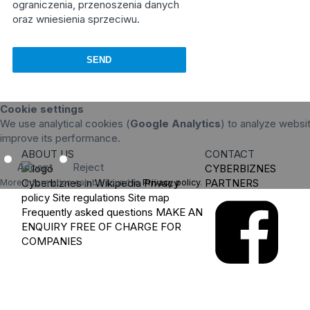
ograniczenia, przenoszenia danych
oraz wniesienia sprzeciwu.
Cookie settings
We use analytical cookies (
Google Analytics
) to analyze websit
improve its performance.
ABOUT US
CONTACT
Accept
Reject
CYBERBIZNES
Cyberbiznes in Wikipedia
Privacy
PARTNERS
More information can be found in
Privacy policy
.
policy
Site regulations
Site map
Frequently asked questions
MAKE AN
ENQUIRY
FREE OF CHARGE FOR
COMPANIES