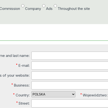
/Commission
Company
Ads
Throughout the site
ame and last name:
*
E-mail:
 of your website:
*
Business:
*
*
Country:
Województwo:
*
Street: