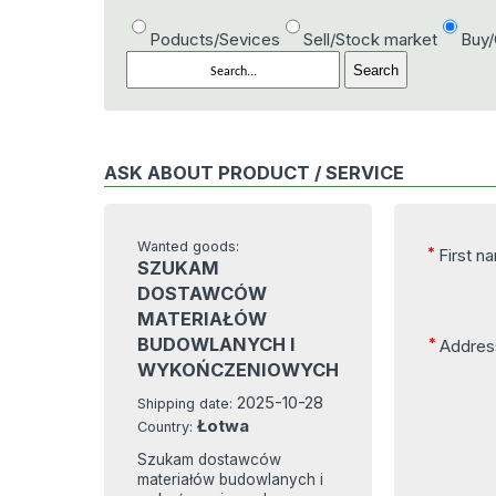
Poducts/Sevices
Sell/Stock market
Buy
ASK ABOUT PRODUCT / SERVICE
Wanted goods:
*
First n
SZUKAM
DOSTAWCÓW
MATERIAŁÓW
BUDOWLANYCH I
*
Address
WYKOŃCZENIOWYCH
2025-10-28
Shipping date:
Łotwa
Country:
Szukam dostawców
materiałów budowlanych i