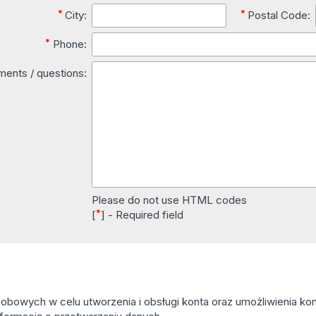
*
*
City:
Postal Code:
*
Phone:
ents / questions:
Please do not use HTML codes
*
[
] - Required field
owych w celu utworzenia i obsługi konta oraz umożliwienia kont