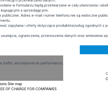
formacją o przetwarzaniu danych.
odane w formularzu będą przetwarzane w celu utworzenia i obsług
y kupującymi a sprzedającymi.
publicznie. Adres e-mail i numer telefonu nie są widoczne publicz
mentu.
wać zapytania i oferty dotyczące produktów/usług zgodnych z 
usunięcia, ograniczenia, przenoszenia danych oraz wniesienia sp
te traffic and improve its performance.
C
C
tions
Site map
REE OF CHARGE FOR COMPANIES