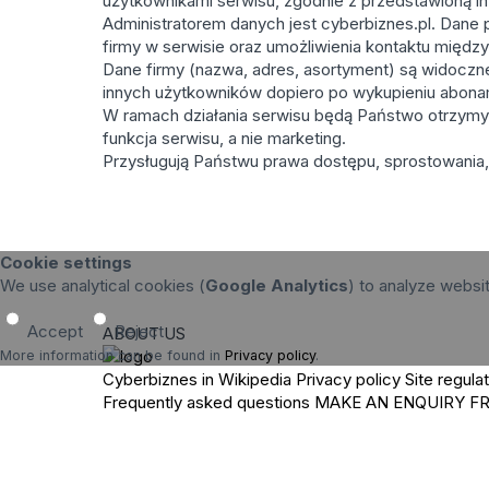
użytkownikami serwisu, zgodnie z przedstawioną in
Administratorem danych jest cyberbiznes.pl. Dane p
firmy w serwisie oraz umożliwienia kontaktu międz
Dane firmy (nazwa, adres, asortyment) są widoczne 
innych użytkowników dopiero po wykupieniu abona
W ramach działania serwisu będą Państwo otrzymy
funkcja serwisu, a nie marketing.
Przysługują Państwu prawa dostępu, sprostowania, 
Cookie settings
We use analytical cookies (
Google Analytics
) to analyze websi
Accept
Reject
ABOUT US
More information can be found in
Privacy policy
.
Cyberbiznes in Wikipedia
Privacy policy
Site regula
Frequently asked questions
MAKE AN ENQUIRY
F