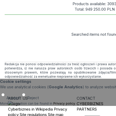
Products available:
309
Total:
949 250.00
PLN
Searched items not foun
Redakcja nie ponosi odpowiedzialności za treść ogłoszeń i prawa autors
potwierdza, iż nie narusza praw autorskich osób trzecich i posiada
stosownym prawem, które pozwalają na opublikowanie zdjęcia/fil
odpowiedzialność za ewnetualne nieprawne ich wykorzystanie.
Cookie settings
We use analytical cookies (
Google Analytics
) to analyze websi
Accept
Reject
ABOUT US
CONTACT
CYBERBIZNES
More information can be found in
Privacy policy
.
Cyberbiznes in Wikipedia
Privacy
PARTNERS
policy
Site regulations
Site map